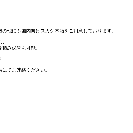
包の他にも国内向けスカシ木箱をご用意しております。
れ、
段積み保管も可能。
す。
話にてご連絡ください。